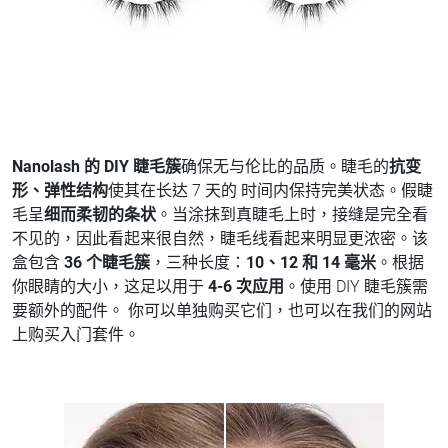
Nanolash 的 DIY 睫毛簇
确保无与伦比的品质。睫毛的
抗变
形、弹性结构
使其在长达 7 天的 时间内保持完美状态。假睫
毛呈
细而柔韧的条状
。当涂抹到真睫毛上时，接缝是完全看
不见的，因此看起来很自然，睫毛线看起来明显更浓密。该
盒包含
36 个睫毛簇
，三种长度：
10、12 和 14 毫米
。根据
你眼睛的大小，这足以用于
4-6 次应用
。使用 DIY 睫毛簇需
要额外的配件。 你可以单独购买它们，也可以在我们的网站
上购买入门套件。