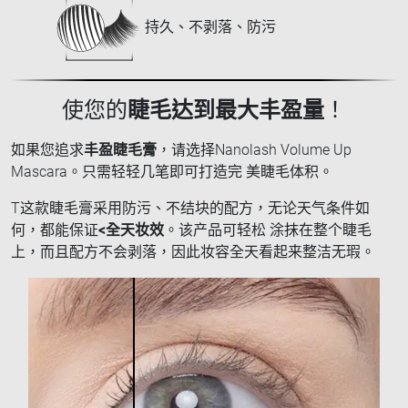
持久、不剥落、防污
使您的
睫毛达到最大丰盈量
！
如果您追求
丰盈睫毛膏
，请选择Nanolash Volume Up
Mascara。只需轻轻几笔即可打造完 美睫毛体积。
T这款睫毛膏采用防污、不结块的配方，无论天气条件如
何，都能保证
<全天妆效
。该产品可轻松 涂抹在整个睫毛
上，而且配方不会剥落，因此妆容全天看起来整洁无瑕。