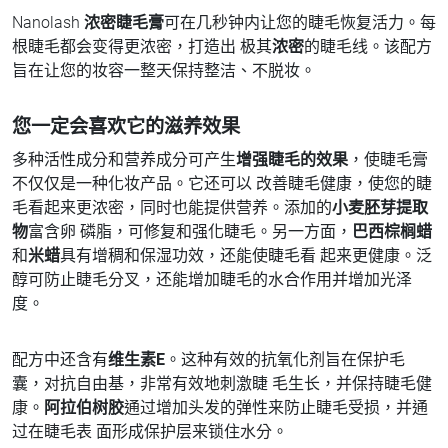
Nanolash
浓密睫毛膏
可在几秒钟内让您的睫毛恢复活力。每
根睫毛都会变得更浓密，打造出 极其
浓密
的睫毛线。该配方
旨在让您的妆容一整天保持整洁、不脱妆。
您一定会喜欢它的滋养效果
多种活性成分和营养成分可产生
增强睫毛的效果
，使睫毛膏
不仅仅是一种化妆产品。它还可以 改善睫毛健康，使您的睫
毛看起来更浓密，同时也能提供营养。添加的
小麦胚芽提取
物
富含卵 磷脂，可修复和强化睫毛。另一方面，
巴西棕榈蜡
和
米蜡
具有增稠和保湿功效，还能使睫毛看 起来更健康。泛
醇可防止睫毛分叉，还能增加睫毛的水合作用并增加光泽
度。
配方中还含有
维生素E
。这种有效的抗氧化剂旨在保护毛
囊，对抗自由基，非常有效地刺激睫 毛生长，并保持睫毛健
康。
阿拉伯树胶
通过增加头发的弹性来防止睫毛受损，并通
过在睫毛表 面形成保护层来锁住水分。