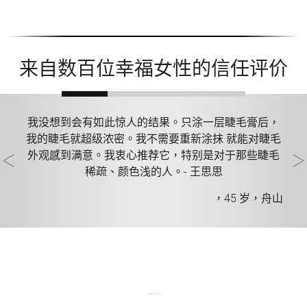
来自数百位幸福女性的信任评价
我没想到会有如此惊人的结果。只涂一层睫毛膏后，
毛
我的睫毛就超级浓密。我不需要重新涂抹 就能对睫毛
当
外观感到满意。我衷心推荐它，特别是对于那些睫毛
稀疏、颜色浅的人。- 王思思
武汉
，45 岁，舟山