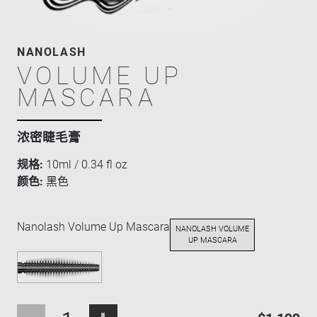
NANOLASH
VOLUME UP
MASCARA
浓密睫毛膏
规格:
10ml / 0.34 fl oz
颜色:
黑色
Nanolash Volume Up Mascara