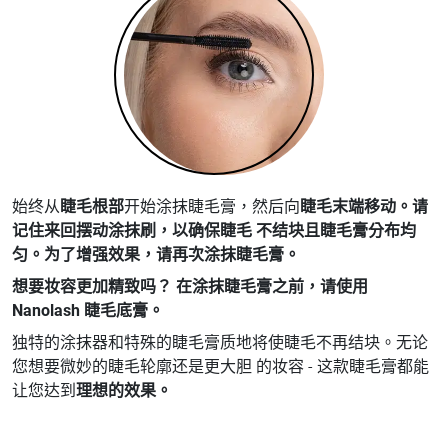
始终从
睫毛根部
开始涂抹睫毛膏，然后向
睫毛末端移动。请
记住
来回摆动涂抹刷
，以确保睫毛 不结块且睫毛膏分布均
匀。为了增强效果，请再次涂抹睫毛膏。
想要妆容更加精致吗？ 在涂抹睫毛膏之前，请使用
Nanolash 睫毛底膏。
独特的涂抹器和特殊的睫毛膏质地将使睫毛不再结块。无论
您想要微妙的睫毛轮廓还是更大胆 的妆容 - 这款睫毛膏都能
让您达到
理想的效果。