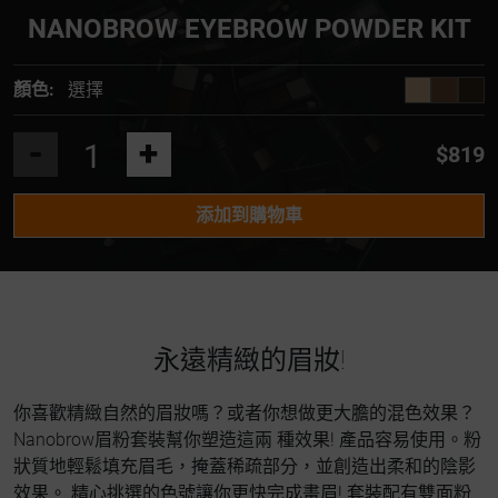
NANOBROW EYEBROW POWDER KIT
顏色:
選擇
-
+
$819
添加到購物車
永遠精緻的眉妝!
你喜歡精緻自然的眉妝嗎？或者你想做更大膽的混色效果？
Nanobrow眉粉套裝幫你塑造這兩 種效果! 產品容易使用。粉
狀質地輕鬆填充眉毛，掩蓋稀疏部分，並創造出柔和的陰影
效果。 精心挑選的色號讓你更快完成畫眉! 套裝配有雙面粉