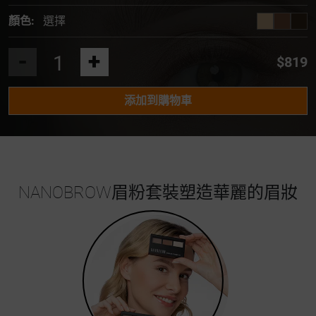
顏色:
選擇
-
+
$819
添加到購物車
NANOBROW眉粉套裝塑造華麗的眉妝