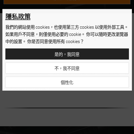
CURVED
隱私政策
我們的網站使用 cookies，也使用第三方 cookies 以使用外部工具。
如果用戶不同意，則僅使用必要的 cookie。 你可以隨時更改瀏覽器
NANOLASH 镊子
- 有效支持睫毛延长
中的設置。 你是否同意使用所有 cookies？
睫毛分离镊子是每个睫毛艺术家的重要工具，作为她手的延
是的，我同意
伸。无论您是专业睫毛师还是初学 者，重要的是您的镊子始
终采用优质材料制成，在本例中为不锈钢。这使得镊子可重
不，我不同意
复使用且 可高压灭菌。镊子的锋利尖端在睫毛之间滑动，让
您可以分开单独的毛发并将假睫毛固定在上 面。选择可以彻
個性化
底改变您的工作的配件。