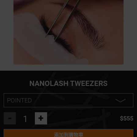
NANOLASH TWEEZERS
POINTED
POINTED
-
+
$555
L SHAPE
添加到購物車