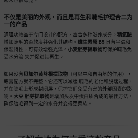
起来也很漂亮。
不仅是美丽的外观，而且是再生和睫毛护理合二为
一的产品
调理功效基于专门设计的配方，富含多种滋养成分。
精氨酸
增加睫毛的柔软度并强化其结构。
维生素原 B5
具有平滑和
保湿特性，可有效增强光泽。
小麦胚芽提取物
可保护睫毛免
受水分流 失并促进其再生。
如果没有
贝加尔黄芩根提取物
（可以中和自由基的作用），
底膏配方就不完整。它还可以减缓 睫毛的老化和脱落过程，
并在睫毛上形成封闭层，保护它们免受有害的外部因素的影
响。
大豆 胚芽提取物
是增加头发中蛋白质合成的最佳方法，
确保睫毛得到一定的水分并变得更柔软。