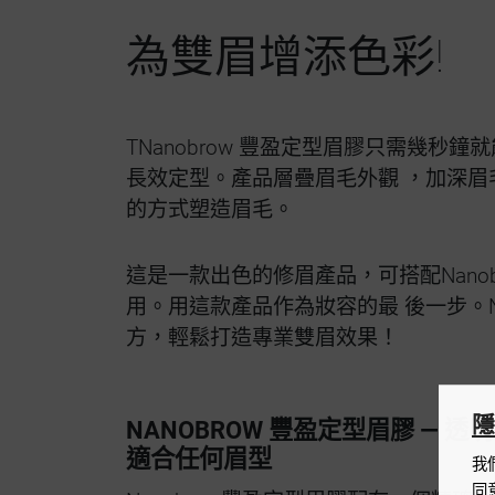
為雙眉增添色彩!
TNanobrow 豐盈定型眉膠只需幾秒
長效定型。產品層疊眉毛外觀 ，加深眉
的方式塑造眉毛。
這是一款出色的修眉產品，可搭配Nano
用。用這款產品作為妝容的最 後一步。Na
方，輕鬆打造專業雙眉效果！
隱
NANOBROW 豐盈定型眉膠 — 
適合任何眉型
我
同