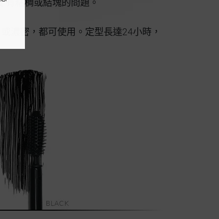
沒 有粘稠或結塊的問題。
疏 或濃密，都可使用。定型長達24小時，