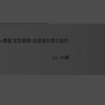
豐盈 定型眉膠! 這是我日常化妝的
Iza, 34歲