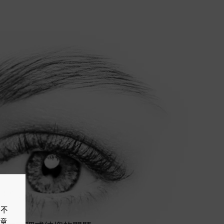
戶不
同意