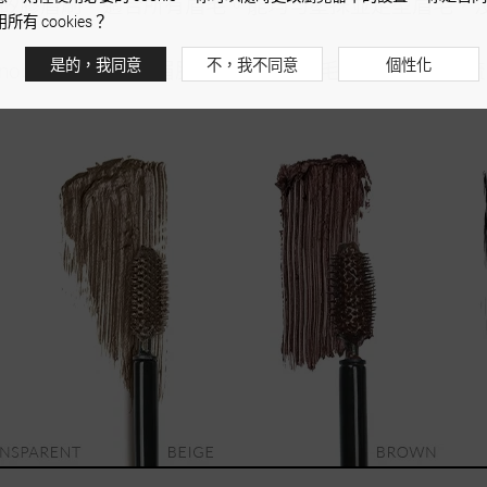
確的矽膠眉刷，適合所有眉毛。能均勻塗抹並定型眉毛，
所有 cookies？
是的，我同意
不，我不同意
個性化
nobrow 豐盈定型眉膠適用於任何眉毛，無論眉毛稀