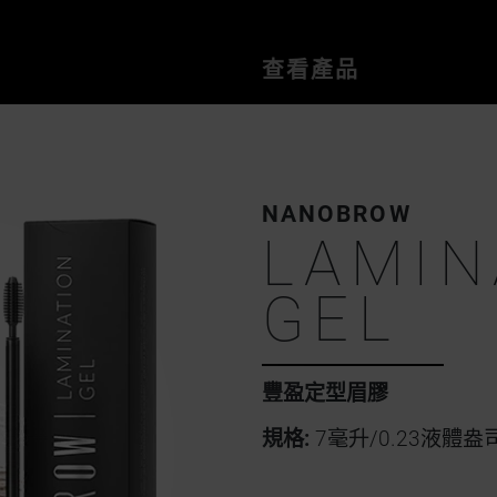
查看產品
NANOBROW
LAMIN
GEL
豐盈定型眉膠
規格:
7毫升/0.23液體盎