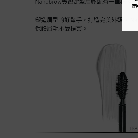
Nanobrow豐盈定型眉膠配有一個精
使用
塑造眉型的好幫手，打造完美外觀。 Na
保護眉毛不受損害。