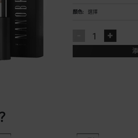
顏色:
選擇
-
+
添
？