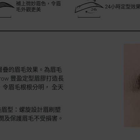
補上微妙眉色，令眉
24小時定型效
毛外觀更美
層疊的眉毛效果。為眉毛
row 豐盈定型眉膠打造長
令眉毛根根分明， 全天
完美眉型：螺旋設計眉刷塑
潤及保護眉毛不受損害。