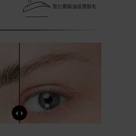
果
氫化蓖麻油滋潤眉毛