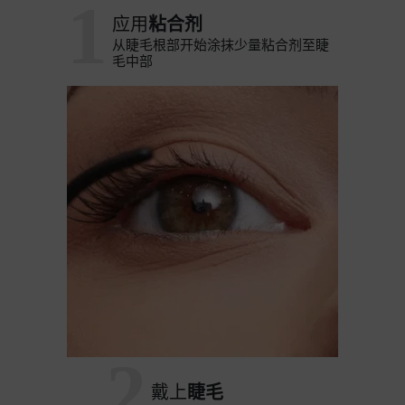
1
应用
粘合剂
从睫毛根部开始涂抹少量粘合剂至睫
毛中部
2
戴上
睫毛