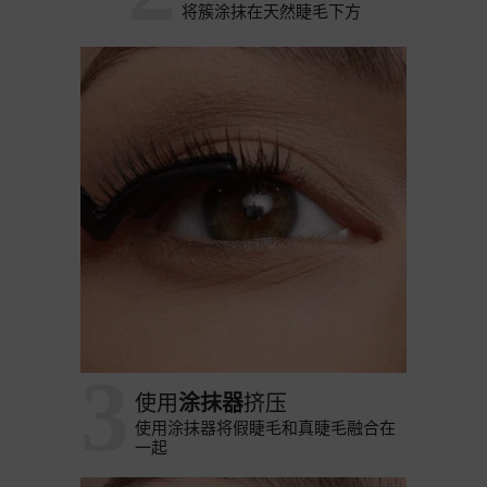
将簇涂抹在天然睫毛下方
3
使用
涂抹器
挤压
使用涂抹器将假睫毛和真睫毛融合在
一起