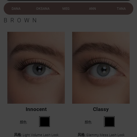
DANA
OKSANA
MEG
ANN
TANA
BROWN
Innocent
Classy
顏色:
顏色:
风格:
Light Volume Lash Look
风格:
Glammy Mess Lash Look