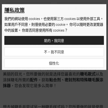
-
+
-
+
隱私政策
我們的網站使用 cookies，也使用第三方 cookies 以使用外部工具。
添加到購物車
添加到購物車
如果用戶不同意，則僅使用必要的 cookie。 你可以隨時更改瀏覽器
中的設置。 你是否同意使用所有 cookies？
是的，我同意
是时候用
NANOLASH打造
美丽睫毛
了！
不，我不同意
适合在家 DIY 应用的睫毛簇
提供了一种创新方法，可轻松实
個性化
现真正美妙的睫毛。简单方便的应用程序让您
长达7天
享受
美丽的目光。您所要做的就是选择您最喜欢的
睫毛款式
以及
涂抹睫毛所需的
配件
。获取
粘合剂、密封剂和特殊睫毛簇涂
抹器
，您会发现它是多么简单！
想去掉睫毛并尝试另一种睫毛样式吗？您所要做的就是使用