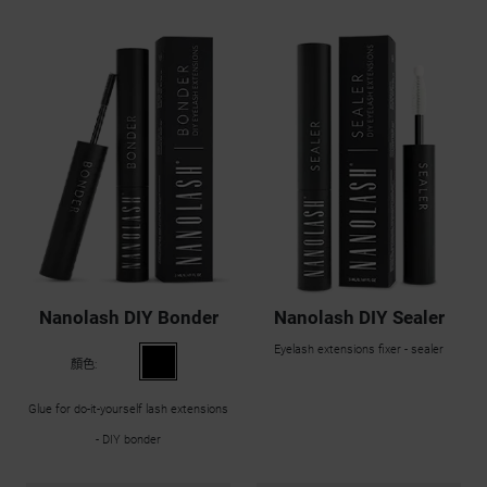
Nanolash DIY Bonder
Nanolash DIY Sealer
Eyelash extensions fixer - sealer
顏色:
Glue for do-it-yourself lash extensions
- DIY bonder