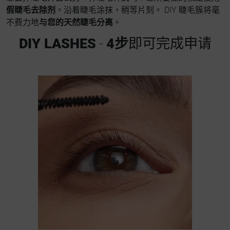
假睫毛去除剂
。沿着睫毛涂抹，稍等片刻。 DIY 睫毛簇将毫
不费力地
与您的天然睫毛分离
。
DIY LASHES
-
4步
即可完成申请