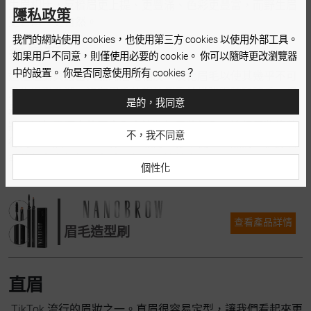
生眉相比，反梳眉更上提、更豐滿、色彩更豐富，而野生眉
隱私政策
更含蓄、更自然。
我們的網站使用 cookies，也使用第三方 cookies 以使用外部工具。
無眉妝
如果用戶不同意，則僅使用必要的 cookie。 你可以隨時更改瀏覽器
中的設置。 你是否同意使用所有 cookies？
這種趨勢與濃密大膽的眉毛相反。淡化眉毛以使其幾乎不可
見也很受歡迎。沒有眉毛的趨勢側重於增強眼睛和睫毛。但
是的，我同意
是，永久漂白眉毛需要很大的勇氣。此時，化妝師通過化
妝，以無需漂白的更安全方法將無眉妝加入了流行眉妝趨勢
不，我不同意
行列。在眉毛上塗上
裸色遮瑕膏
並仔細梳理。然而，根據眉
毛的顏色和粗細，有時可能需要塗抹多層。
個性化
查看產品詳情
眉毛造型刷
直眉
TikTok 流行的眉妝之一。直眉很容易定型，讓我們看起來更