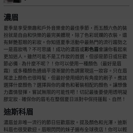
濃眉
夏季是享受樂趣和戶外音樂會的最佳季節，而五顏六色的裝
扮就是自由和快樂的最完美體現，除了色彩斑斕的衣裝，還
有鮮艷惹眼的彩妝。你知道夏季活動中最熱門的流行趨勢之
一是眉妝嗎？不可思議！成功的濃眉或
彩色眉
會讓你看起來
更加迷人。雖然可能不是工作妝的首選，但卻是節日或狂歡
節必備 - 為什麼不呢？！你可以使用一種顏色（最好是眉
霜）或多種顏色通過平滑漸變的色調實現這一妝容。只在眉
尾塗上顏色也很時髦，但最好使用細的有角度的刷子。應該
選擇什麼顏色？選擇與你的膚色和著裝相配的顏色。讓想像
力盡情發揮，嘗試無限的可能性吧！切記最後要使用透明凝
膠定妝 - 確保你的眉毛在整個夏日派對中保持蓬鬆、自然！
迪斯科眉
濃眉並非唯一流行的節日狂歡眉妝。提及顏色和光澤，迪斯
科眉也很受歡迎。眉眼閃閃的妹子遍布全球夜店！你可以輕