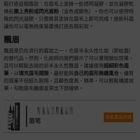
鬆打造這個眉妝：在眉毛上塗抹一些透明凝膠，並在凝膠乾
燥前
撒上亮粉或閃光眉粉
（金色或銀色）。你也可以使用特
殊的閃光凝膠，只需將其塗抹在眉毛上即可完成！迪斯科眉
讓你可以毫無拘束第盡情打造各類彩妝。
飄眉
飄眉是仍在流行的眉妝之一，也是半永久性化妝（即紋眉）
的替代品。然而，化妝師向我們展示了可以實現類似效果，
且可以輕鬆去除的非半永久性飄眉。建議使用
超細彩色眉
筆
，以
填充眉毛間隙
，最好能與
自己的眉形無縫重合
。優質
的眉筆不但經久耐用，且顯色度高、精準，可以輕鬆構建效
果，勾勒眉毛輪廓並突出下部線條。
查看產品詳情
眉笔