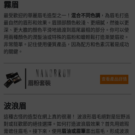
霧眉
最受歡迎的華麗眉毛造型之一！
混合不同色調
，為眉毛打造
最自然的眉形和效果。眉頭部顏色較淺、更細膩，然後以更
深、更大膽的顏色平滑地過渡到眉尾最粗的部分。你可以使
用兩種顏色的潤髮油或特殊的眉粉和蠟輕鬆打造漸變眉妝。
非常簡單。記住使用優質產品，因為配方和色素沉著是成功
的關鍵。
查看產品詳情
眉粉套裝
波浪眉
這種古怪的造型在網上真的很潮！ 波浪形眉毛絕對是狂野派
對或狂歡節的絕佳選擇。如何打造波浪眉效果？首先用遮瑕
膏遮住眉毛。接下來，使用
眉油或眉筆
畫出眉毛，形成波浪