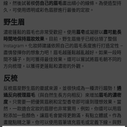
線，然後試著模
仿自己的眉毛
畫出細小的線條。為使造型持
久，可使用透明或彩色眉膠進行最後的定妝。
野生眉
濃密蓬鬆的眉毛也非常受歡迎。使用
眉皂
或凝膠以
盡可能長
時間地保持眉妝效果
。目前，野生眉幾乎已經佔領了整個
Instagram。化妝師建議依照自己的眉毛長度進行打造定性 –
盡情發揮你的想象力吧！眉毛越蓬鬆越亂越好。如果一段時
間不鑷子，則可獲得最佳效果。還可以嘗試將眉毛朝不同的
方向梳理，以獲得更蓬鬆和濃密的外觀。
反梳
反梳眉是野生眉的靈感來源，並很快成為一種流行趨勢！
通
過反向梳理眉毛
（與自然生長方向相反）來增加
眉毛的濃密
度
。只需要一把優質眉刷和定型香皂即可達到理想效果。當
然，一款適合定妝的眉膠也非常實用，例如，你還可以用眉
粉添加一些顏色，讓眉毛會變得更飽滿，有點立體感。作為
畫龍點睛之筆，你可以使用眉筆填充眉毛或定義下線。與野